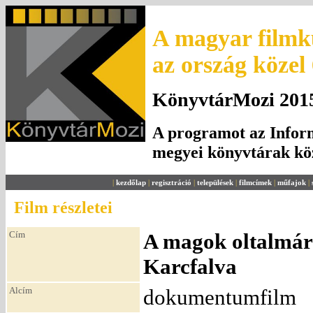
A magyar filmku
az ország közel
KönyvtárMozi 2015.
A programot az Inform
megyei könyvtárak k
|
kezdőlap
|
regisztráció
|
települések
|
filmcímek
|
műfajok
|
Film részletei
Cím
A magok oltalmára
Karcfalva
Alcím
dokumentumfilm