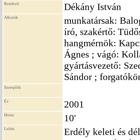
Rendező
Dékány István
Alkotók
munkatársak: Balo
író, szakértő: Tüdő
hangmérnök: Kapcso
Ágnes ; vágó: Kollá
gyártásvezető: Sze
Sándor ; forgatókö
Szereplők
Év
2001
Hossz
10'
Leírás
Erdély keleti és d