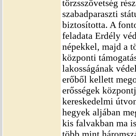
törzsszövetség rész
szabadparaszti stát
biztosította. A fon
feladata Erdély vé
népekkel, majd a t
központi támogatás
lakosságának védel
erőből kellett meg
erősségek központj
kereskedelmi útvo
hegyek aljában me
kis falvakban ma is
több mint háromszá