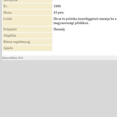
Év
1999
Hossz
43 perc
Leírás
Divat és politika összefüggéseit mutatja be 
magyarországi példákon.
Felajánló
Dunatáj
Alapfilm
Klassz segédanyag
Ajánló
KönyvtárMozi 2015