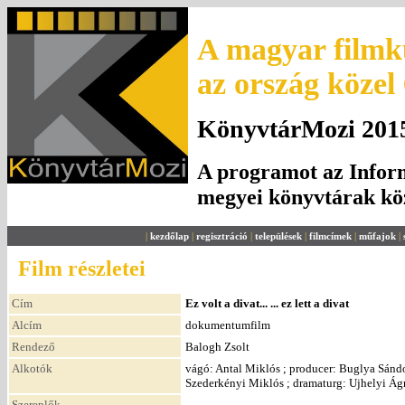
A magyar filmku
az ország közel
KönyvtárMozi 2015.
A programot az Inform
megyei könyvtárak k
|
kezdőlap
|
regisztráció
|
települések
|
filmcímek
|
műfajok
|
Film részletei
Cím
Ez volt a divat... ... ez lett a divat
Alcím
dokumentumfilm
Rendező
Balogh Zsolt
Alkotók
vágó: Antal Miklós ; producer: Buglya Sándor
Szederkényi Miklós ; dramaturg: Ujhelyi Ág
Szereplők