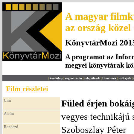
A magyar filmku
az ország közel
KönyvtárMozi 2015.
A programot az Inform
megyei könyvtárak k
|
kezdőlap
|
regisztráció
|
települések
|
filmcímek
|
műfajok
|
Film részletei
Cím
Füled érjen bokái
Alcím
vegyes technikájú 
Rendező
Szoboszlay Péter