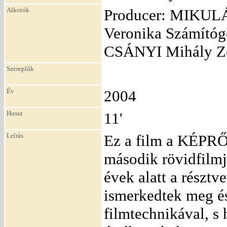
Alkotók
Producer: MIKULÁ
Veronika Számítóg
CSÁNYI Mihály Z
Szereplők
Év
2004
Hossz
11'
Leírás
Ez a film a KÉPR
második rövidfilmj
évek alatt a részt
ismerkedtek meg é
filmtechnikával, s