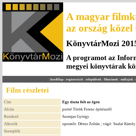
A magyar filmku
az ország közel
KönyvtárMozi 2015.
A programot az Inform
megyei könyvtárak k
|
kezdőlap
|
regisztráció
|
települések
|
filmcímek
|
műfajok
|
Film részletei
Cím
Egy tiszta folt az égen
Alcím
portré Török Ferenc építészről
Rendező
Szomjas György
Alkotók
operatőr: Dénes Zoltán ; vágó: Szalai Károly
Szereplők