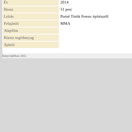
Év
2014
Hossz
51 perc
Leírás
Portré Török Ferenc építészről.
Felajánló
MMA
Alapfilm
Klassz segédanyag
Ajánló
KönyvtárMozi 2015