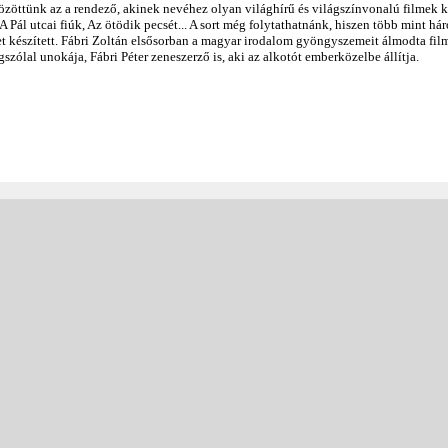
közöttünk az a rendező, akinek nevéhez olyan világhírű és világszínvonalú filmek 
 A Pál utcai fiúk, Az ötödik pecsét... A sort még folytathatnánk, hiszen több mint há
met készített. Fábri Zoltán elsősorban a magyar irodalom gyöngyszemeit álmodta fil
szólal unokája, Fábri Péter zeneszerző is, aki az alkotót emberközelbe állítja.