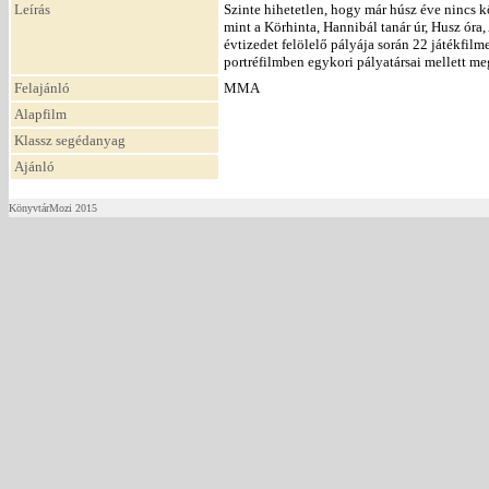
Leírás
Szinte hihetetlen, hogy már húsz éve nincs 
mint a Körhinta, Hannibál tanár úr, Husz óra,
évtizedet felölelő pályája során 22 játékfil
portréfilmben egykori pályatársai mellett meg
Felajánló
MMA
Alapfilm
Klassz segédanyag
Ajánló
KönyvtárMozi 2015