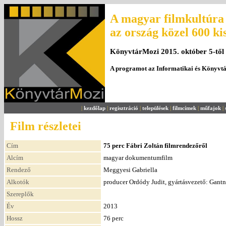
A magyar filmkultúra 
az ország közel 600 ki
KönyvtárMozi 2015. október 5-től
A programot az Informatikai és Könyvt
|
kezdőlap
|
regisztráció
|
települések
|
filmcímek
|
műfajok
|
Film részletei
Cím
75 perc Fábri Zoltán filmrendezőről
Alcím
magyar dokumentumfilm
Rendező
Meggyesi Gabriella
Alkotók
producer Ordódy Judit, gyártásvezető: Gantne
Szereplők
Év
2013
Hossz
76 perc