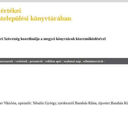
értékei
stelepülési könyvtárában
ári Szövetség koordinálja a megyei könyvtárak közreműködésével
sorozatok
|
vetítések
|
promóció
|
reklám spot
|
szakmai nap
|
adminisztráció
|
r Viktória, operatőr: Sibalin György, szerkesztő:Barabás Klára, riporter:Barabás Kl