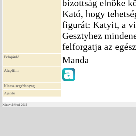
bizottság elnöke k
Kató, hogy tehetsé
figurát: Katyit, a 
Gesztyhez mindene
felforgatja az egész
Felajánló
Manda
Alapfilm
Klassz segédanyag
Ajánló
KönyvtárMozi 2015