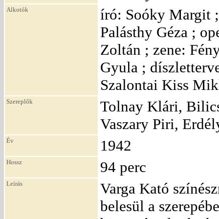
Alkotók
író: Soóky Margit 
Palásthy Géza ; ope
Zoltán ; zene: Fén
Gyula ; díszletterv
Szalontai Kiss Mik
Szereplők
Tolnay Klári, Bili
Vaszary Piri, Erdél
Év
1942
Hossz
94 perc
Leírás
Varga Kató színészn
belesül a szerepébe