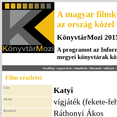
A magyar filmku
az ország közel
KönyvtárMozi 2015.
A programot az Inform
megyei könyvtárak k
|
kezdőlap
|
regisztráció
|
települések
|
filmcímek
|
műfajok
|
Film részletei
Cím
Katyi
Alcím
vígjáték (fekete-fe
Rendező
Ráthonyi Ákos